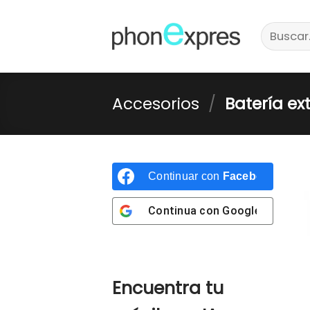
Skip
Buscar
to
por:
content
Accesorios
/
Batería ex
Continuar con
Facebook
Continua con
Google
Encuentra tu