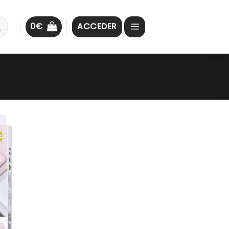
0
€
ACCEDER
ar