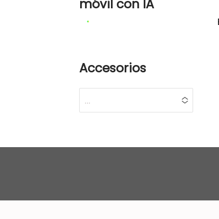
móvil con IA
CUANTOS € QUIERES
GASTAR?
Accesorios
...
No hay opciones
disponibles