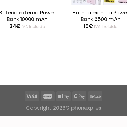
Bateria externa Power
Bateria externa Powe
Bank 10000 mAh
Bank 6500 mAh
24
€
18
€
IVA Incluido
IVA Incluido
Copyright 2026©
phonexpres