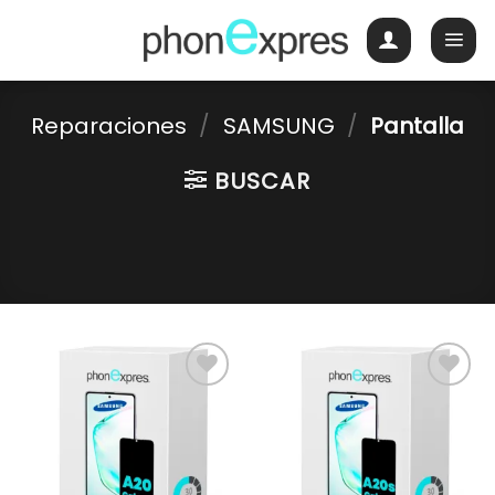
Skip
to
content
Reparaciones
/
SAMSUNG
/
Pantalla
BUSCAR
Guardar
Guardar