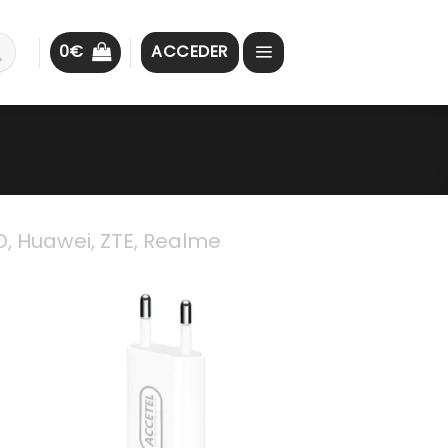
0
€
ACCEDER
, Huawei, ZTE, Realme
ar
Guardar