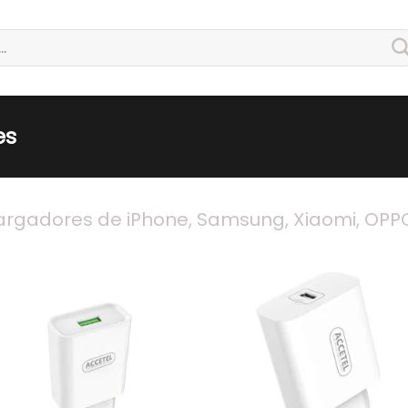
es
rgadores de iPhone, Samsung, Xiaomi, OPPO
Guardar
Guard