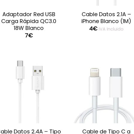
Adaptador Red USB
Cable Datos 2.1A –
Carga Rápida QC3.0
iPhone Blanco (1M)
18W Blanco
4
€
IVA Incluido
7
€
Guardar
Guard
able Datos 2.4A – Tipo
Cable de Tipo C a