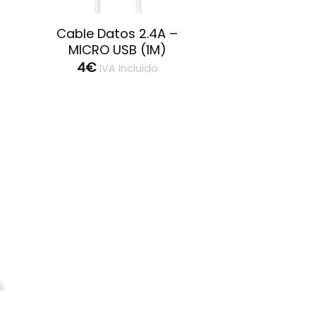
Cable Datos 2.4A –
MICRO USB (1M)
4
€
IVA Incluido
ar