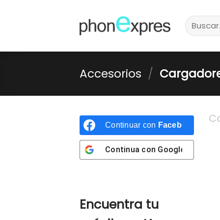
Skip
Buscar
to
por:
content
Accesorios
/
Cargador
Ca
Continuar con
Facebook
Continua con
Google
Encuentra tu