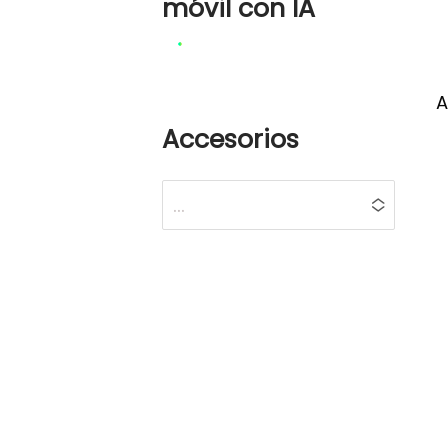
móvil con IA
CUANTOS € QUIERES
A
GASTAR?
Accesorios
...
No hay opciones
disponibles