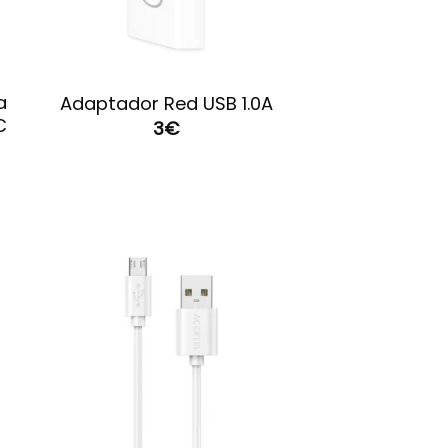
a
Adaptador Red USB 1.0A
C
3
€
ar
Guardar