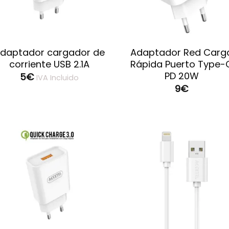
daptador cargador de
Adaptador Red Carg
corriente USB 2.1A
Rápida Puerto Type-
PD 20W
5
€
IVA Incluido
9
€
Guardar
Guard