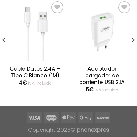
Cable Datos 2.4A –
Adaptador
Tipo C Blanco (1M)
cargador de
corriente USB 2.1A
4
€
IVA Incluido
5
€
IVA Incluido
Copyright 2026©
phonexpres