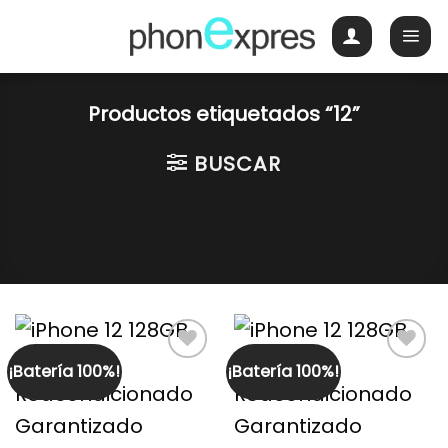
Skip
to
content
Productos etiquetados “12”
BUSCAR
¡Batería 100%!
¡Batería 100%!
Guardar
Guardar