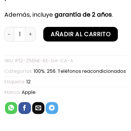
Además, incluye
garantía de 2 años
.
iPhone 12 256GB Negro Reacondicionado Garant
AÑADIR AL CARRITO
SKU:
IP12-256NE-RE-GA-CA-A
Categorías:
100%
,
256
,
Teléfonos reacondicionados
Etiqueta:
12
Marca:
Apple