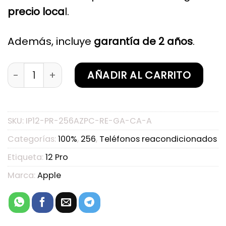
precio loca
l.
Además, incluye
garantía de 2 años
.
iPhone 12 Pro 256GB Azul Pacífico Reacondicio
AÑADIR AL CARRITO
SKU:
IP12-PR-256AZPC-RE-GA-CA-A
Categorías:
100%
,
256
,
Teléfonos reacondicionados
Etiqueta:
12 Pro
Marca:
Apple