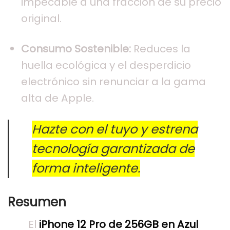
impecable a una fracción de su precio
original.
Consumo Sostenible:
Reduces la
huella ecológica y el desperdicio
electrónico sin renunciar a la gama
alta de Apple.
Hazte con el tuyo y estrena
tecnología garantizada de
forma inteligente.
Resumen
El
iPhone 12 Pro de 256GB en Azul