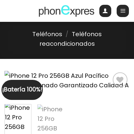
Skip
to
content
Teléfonos
/
Teléfonos
reacondicionados
¡Batería 100%!