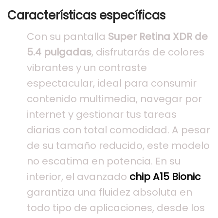
Características específicas
Con su pantalla
Super Retina XDR de
5.4 pulgadas
, disfrutarás de colores
vibrantes y un contraste
espectacular, ideal para consumir
contenido multimedia, navegar por
internet y gestionar tus tareas
diarias con total comodidad. A pesar
de su tamaño reducido, este modelo
no escatima en potencia. En su
interior, el avanzado
chip A15 Bionic
garantiza una fluidez absoluta en
todo tipo de aplicaciones, desde los