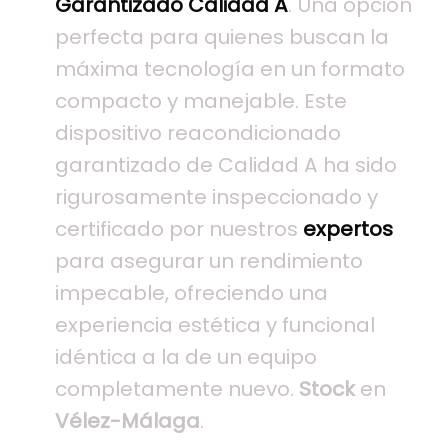
Garantizado Calidad A
. Una opción
perfecta para quienes buscan la
máxima tecnología en un formato
compacto y manejable. Este
dispositivo reacondicionado
garantizado de Calidad A ha sido
rigurosamente inspeccionado y
certificado por nuestros
expertos
para asegurar un rendimiento
impecable, ofreciendo una
experiencia estética y funcional
idéntica a la de un equipo
completamente nuevo.
Stock
en
Vélez-Málaga
.