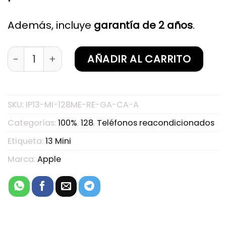
Además, incluye
garantía de 2 años
.
iPhone 13 Mini Medianoche 128GB Reacondicion
AÑADIR AL CARRITO
SKU:
IP13-MI-128ME-RE-GA-CA-A
Categorías:
100%
,
128
,
Teléfonos reacondicionados
Etiqueta:
13 Mini
Marca:
Apple