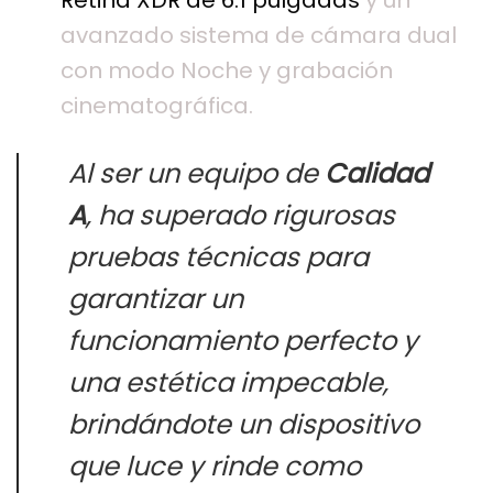
Retina XDR de 6.1 pulgadas
y un
avanzado sistema de cámara dual
con modo Noche y grabación
cinematográfica.
Al ser un equipo de
Calidad
A
, ha superado rigurosas
pruebas técnicas para
garantizar un
funcionamiento perfecto y
una estética impecable,
brindándote un dispositivo
que luce y rinde como