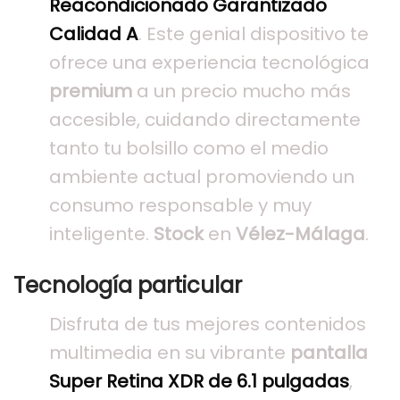
Reacondicionado Garantizado
Calidad A
. Este genial dispositivo te
ofrece una experiencia tecnológica
premium
a un precio mucho más
accesible, cuidando directamente
tanto tu bolsillo como el medio
ambiente actual promoviendo un
consumo responsable y muy
inteligente.
Stock
en
Vélez-Málaga
.
Tecnología particular
Disfruta de tus mejores contenidos
multimedia en su vibrante
pantalla
Super Retina XDR de 6.1 pulgadas
,