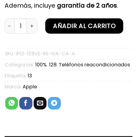
Además, incluye
garantía de 2 años
.
iPhone 13 128GB Verde Reacondicionado Garant
AÑADIR AL CARRITO
SKU:
IP13-128VE-RE-GA-CA-A
Categorías:
100%
,
128
,
Teléfonos reacondicionados
Etiqueta:
13
Marca:
Apple