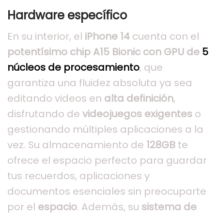
Hardware específico
En su interior, el
iPhone 14
cuenta con el
potentísimo chip A15 Bionic con GPU de
5
núcleos de procesamiento
, que
garantiza una fluidez absoluta ya sea
editando videos en
alta definición
,
disfrutando de
videojuegos exigentes
o
gestionando múltiples aplicaciones a la
vez. Su almacenamiento de
128GB
te
ofrece el espacio perfecto para guardar
tus recuerdos, aplicaciones y
documentos esenciales sin preocuparte
por el
espacio
. Además, su
sistema de