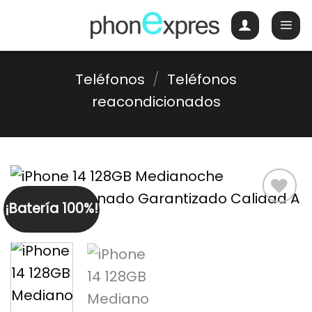
Skip
to
content
Teléfonos
/
Teléfonos
reacondicionados
¡Batería 100%!