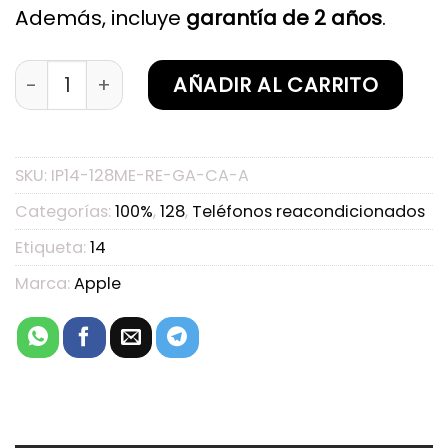
Además, incluye
garantía de 2 años
.
iPhone 14 128GB Medianoche Reacondicionado G
AÑADIR AL CARRITO
SKU:
IP14-128ME-RE-GA-CA-A
Categorías:
100%
,
128
,
Teléfonos reacondicionados
Etiqueta:
14
Marca:
Apple