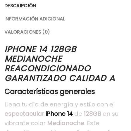
DESCRIPCIÓN
INFORMACIÓN ADICIONAL
VALORACIONES (0)
IPHONE 14 128GB
MEDIANOCHE
REACONDICIONADO
GARANTIZADO CALIDAD A
Características generales
Llena tu día de energía y estilo con el
espectacular
iPhone 14
de
128GB
en su
vibrante color
Medianoche
. Este