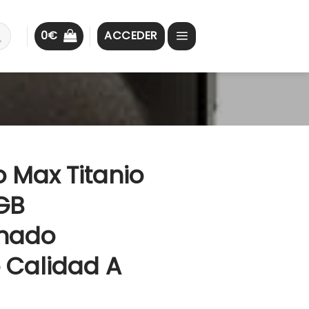
0
€
ACCEDER
o Max Titanio
GB
nado
 Calidad A