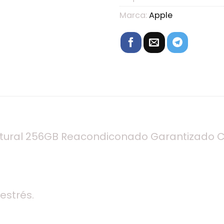
Marca:
Apple
Natural 256GB Reacondiconado Garantizado C
estrés.