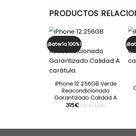
PRODUCTOS RELACI
!
¡Batería 100%!
¡Bat
ne 13 Mini
iPhone 12 256GB Verde
noche 256GB
Reacondicionado
ndicionado
Garantizado Calidad A
ado Calidad A
315
€
IVA Incluido
€
IVA Incluido