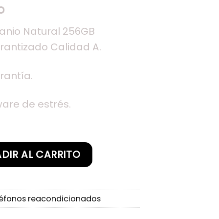
o
tanio Natural 256GB
antizado Calidad A.
rantía.
ware de estrés.
anio Natural 256GB Reacondiconado Garantizado C
DIR AL CARRITO
éfonos reacondicionados