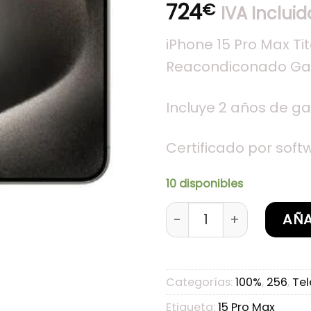
724
€
IVA Incluid
iPhone 15 Pro Max Ti
Reacondiconado Gar
Incluye 2 años de ga
Certificado por soft
10 disponibles
iPhone 15 Pro Max Tit
AÑA
Categorías:
100%
,
256
,
Tel
Etiqueta:
15 Pro Max