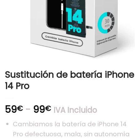
Sustitución de batería iPhone
14 Pro
Rango
59
-
99
€
€
IVA Incluido
de
Cambiamos la batería de iPhone 14
precios:
Pro defectuosa, mala, sin autonomía
desde