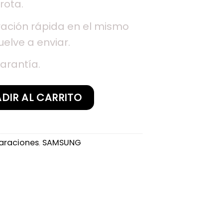
rota.
ación rápida en el mismo
uelve a enviar.
arantía.
a Samsung Galaxy A20 cantidad
DIR AL CARRITO
araciones
,
SAMSUNG