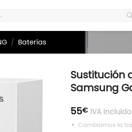
NG
/
Baterías
Sustitución 
Samsung Ga
55
€
IVA Incluido
Cambiamos la bat