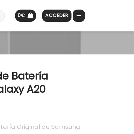
0
€
ACCEDER
de Batería
laxy A20
ería Original de Samsung