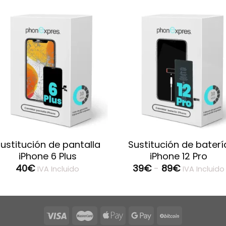
ustitución de pantalla
Sustitución de baterí
iPhone 6 Plus
iPhone 12 Pro
Rango
40
€
39
€
-
89
€
IVA Incluido
IVA Incluido
de
precios:
desde
39€
hasta
89€