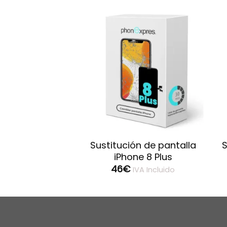
ión de batería
Sustitución de pantalla
S
Phone 7
iPhone 8 Plus
46
€
IVA Incluido
IVA Incluido