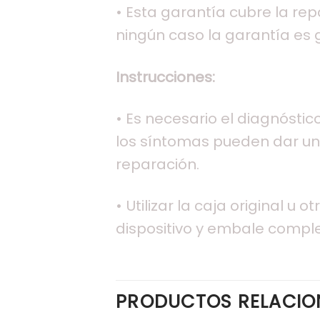
• Esta garantía cubre la re
ningún caso la garantía es g
Instrucciones:
• Es necesario el diagnóstic
los síntomas pueden dar una
reparación.
• Utilizar la caja original 
dispositivo y embale compl
PRODUCTOS RELACI