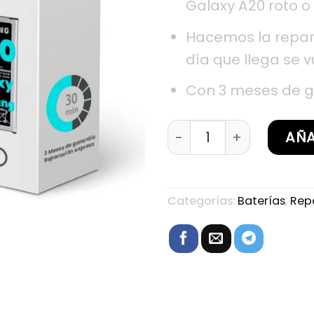
Galaxy A20 roto o 
Hacemos la repar
día que llega se v
Con 3 meses de g
Sustitución de Baterí
AÑA
Categorías:
Baterías
,
Rep