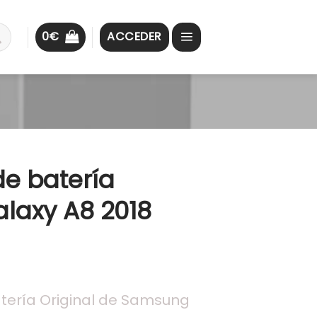
0
€
ACCEDER
de batería
laxy A8 2018
ería Original de Samsung