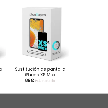
a
Sustitución de pantalla
iPhone XS Max
89
€
IVA Incluido