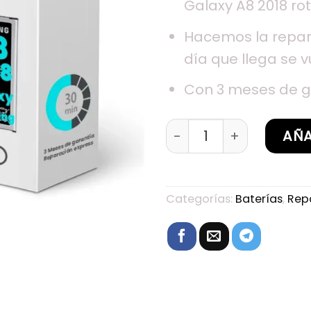
Galaxy A8 2018 rot
Hacemos la repar
día que llega se v
Con 3 meses de g
Sustitución de baterí
AÑA
Categorías:
Baterías
,
Rep