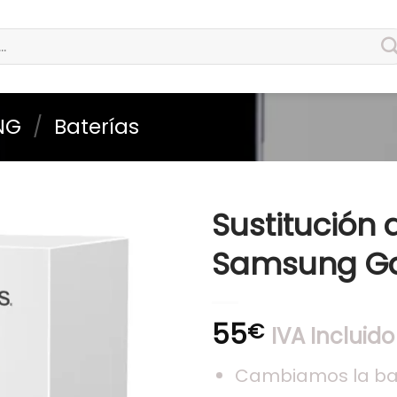
NG
/
Baterías
Sustitución 
Samsung Ga
55
€
IVA Incluido
Cambiamos la bat