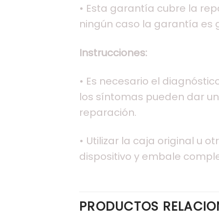
• Esta garantía cubre la re
ningún caso la garantía es g
Instrucciones:
• Es necesario el diagnóstic
los síntomas pueden dar una
reparación.
• Utilizar la caja original 
dispositivo y embale compl
PRODUCTOS RELACI