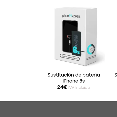
ón de pantalla
Sustitución de batería
S
hone 6s
iPhone 6s
24
€
IVA Incluido
IVA Incluido