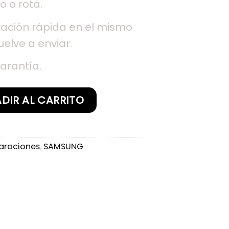
o o rota.
ación rápida en el mismo
uelve a enviar.
arantía.
a Samsung Galaxy A8 2018 cantidad
DIR AL CARRITO
araciones
,
SAMSUNG