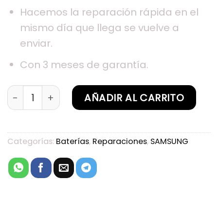
Hacemos la reparación rápida en el
mismo día que llega se vuelve a
enviar.
Con 3 meses de garantía.
Sustitución de batería Samsung Galaxy J5 2016
AÑADIR AL CARRITO
Categorías:
Baterías
,
Reparaciones
,
SAMSUNG