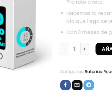
Pro roto o rota.
Hacemos la repar
día que llega se v
Con 3 meses de g
Sustitución de batería 
AÑA
Categorías:
Baterías
,
Rep