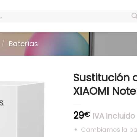
/
Baterías
Sustitución 
XIAOMI Note 
29
€
IVA Incluido
Cambiamos la bat