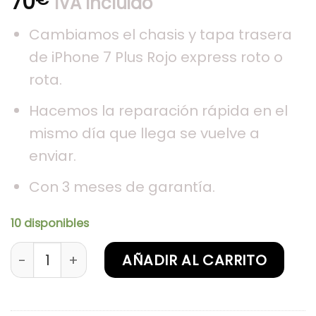
70
IVA Incluido
Cambiamos el chasis y tapa trasera
de iPhone 7 Plus Rojo express roto o
rota.
Hacemos la reparación rápida en el
mismo día que llega se vuelve a
enviar.
Con 3 meses de garantía.
10 disponibles
Sustitución de chasis iPhone 7 Plus Rojo cantida
AÑADIR AL CARRITO