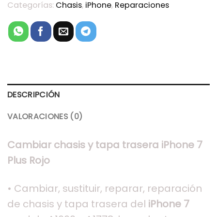
Categorías:
Chasis
,
iPhone
,
Reparaciones
DESCRIPCIÓN
VALORACIONES (0)
Cambiar chasis y tapa trasera iPhone 7
Plus Rojo
• Cambiar, sustituir, reparar, reparación
de chasis y tapa trasera del
iPhone 7