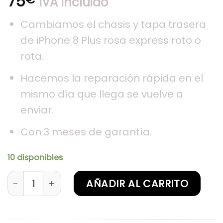
75
IVA Incluido
Cambiamos el chasis y tapa trasera
de iPhone 8 Plus rosa express roto o
rota.
Hacemos la reparación rápida en el
mismo día que llega se vuelve a
enviar.
Con 3 meses de garantía.
10 disponibles
Sustitución de chasis iPhone 8 Plus Rosa cantid
AÑADIR AL CARRITO