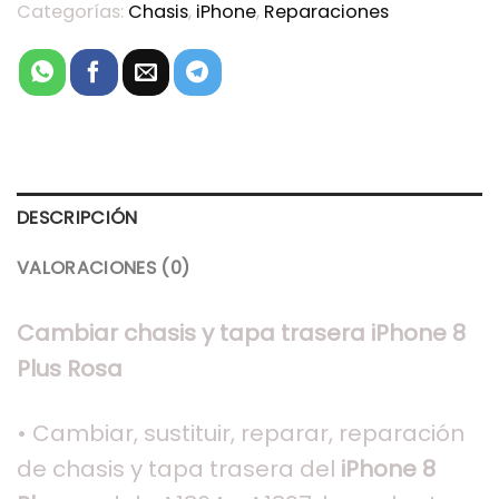
Categorías:
Chasis
,
iPhone
,
Reparaciones
DESCRIPCIÓN
VALORACIONES (0)
Cambiar chasis y tapa trasera iPhone 8
Plus Rosa
• Cambiar, sustituir, reparar, reparación
de chasis y tapa trasera del
iPhone 8