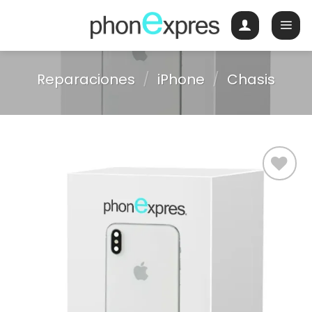
Skip
to
content
Reparaciones
/
iPhone
/
Chasis