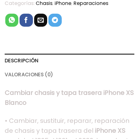
Categorías:
Chasis
,
iPhone
,
Reparaciones
DESCRIPCIÓN
VALORACIONES (0)
Cambiar chasis y tapa trasera iPhone XS
Blanco
• Cambiar, sustituir, reparar, reparación
de chasis y tapa trasera del
iPhone XS