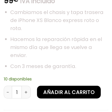
99
IVA Incluido
Cambiamos el chasis y tapa trasera
de iPhone XS Blanco express roto o
rota.
Hacemos la reparación rápida en el
mismo día que llega se vuelve a
enviar.
Con 3 meses de garantía.
10 disponibles
Sustitución de chasis iPhone XS Blanco cantida
AÑADIR AL CARRITO