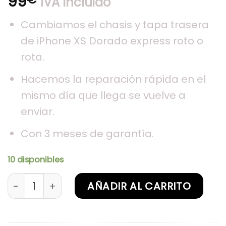
99
IVA Incluido
Cambiamos el chasis y tapa trasera
de iPhone XS Dorado express roto o
rota.
Hacemos la reparación rápida en el
mismo día que llega se vuelve a
enviar.
Con 3 meses de garantía.
10 disponibles
Sustitución de chasis iPhone XS Dorado cantida
AÑADIR AL CARRITO