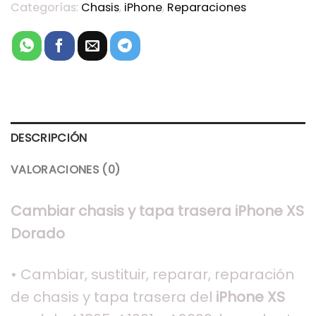
Categorías:
Chasis
,
iPhone
,
Reparaciones
DESCRIPCIÓN
VALORACIONES (0)
Cambiar chasis y tapa trasera iPhone XS
Dorado
• Cambiar, sustituir, reparar, reparación
de chasis y tapa trasera del
iPhone XS