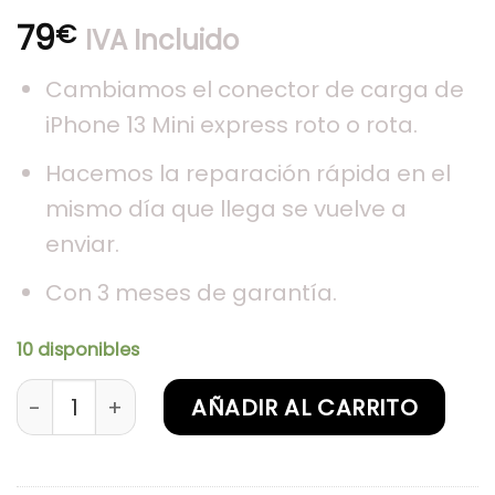
79
€
IVA Incluido
Cambiamos el conector de carga de
iPhone 13 Mini express roto o rota.
Hacemos la reparación rápida en el
mismo día que llega se vuelve a
enviar.
Con 3 meses de garantía.
10 disponibles
Sustitución de conector de carga iPhone 13 Mini
AÑADIR AL CARRITO