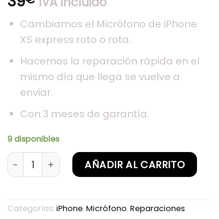
39
IVA Incluido
Cambiamos el Micrófono de iPhone
XS express roto o rota.
Hacemos la reparación rápida en el
mismo día que llega se vuelve a
enviar.
Con 3 meses de garantía.
9 disponibles
Sustitución de Micrófono iPhone XS cantidad
AÑADIR AL CARRITO
Categorías:
iPhone
,
Micrófono
,
Reparaciones