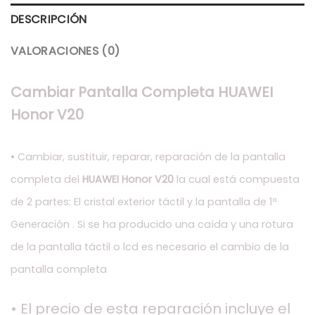
DESCRIPCIÓN
VALORACIONES (0)
Cambiar Pantalla Completa HUAWEI
Honor V20
• Cambiar, sustituir, reparar, reparación de la pantalla
completa del
HUAWEI Honor V20
la cual está compuesta
de 2 partes: El cristal exterior táctil y la pantalla de 1ª
Generación . Si se ha producido una caída y una rotura
de la pantalla táctil o lcd es necesario el cambio de la
pantalla completa
• El precio de esta reparación incluye el