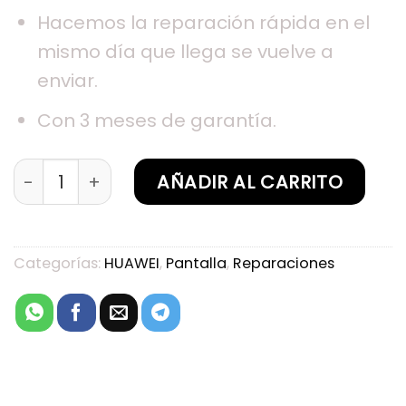
Hacemos la reparación rápida en el
mismo día que llega se vuelve a
enviar.
Con 3 meses de garantía.
Sustitución de pantalla HUAWEI Honor V20 cant
AÑADIR AL CARRITO
Categorías:
HUAWEI
,
Pantalla
,
Reparaciones