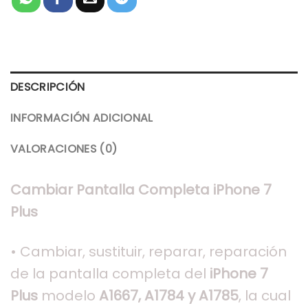
DESCRIPCIÓN
INFORMACIÓN ADICIONAL
VALORACIONES (0)
Cambiar Pantalla Completa iPhone 7
Plus
• Cambiar, sustituir, reparar, reparación
de la pantalla completa del
iPhone 7
Plus
modelo
A1667, A1784 y
A1785
, la cual