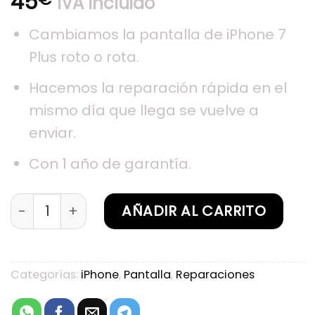
45
IVA Incluido
Cambiamos la pantalla de iPhone 7
Plus roto o rota.
Hacemos la reparación rápida en el
mismo día que llega se vuelve a
enviar.
Con 1 año de garantía.
Sustitución de pantalla iPhone 7 Plus cantidad
AÑADIR AL CARRITO
Categorías:
iPhone
,
Pantalla
,
Reparaciones