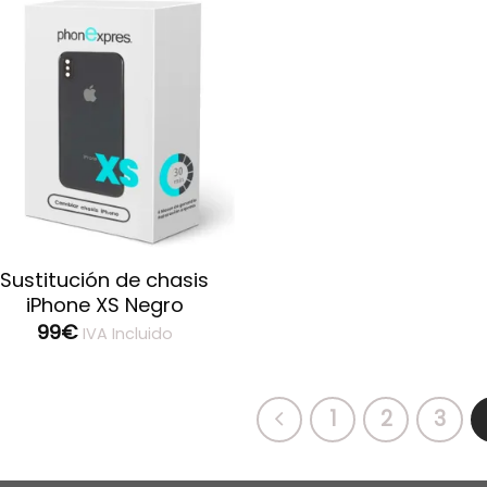
Guardar
Sustitución de chasis
iPhone XS Negro
99
€
IVA Incluido
1
2
3