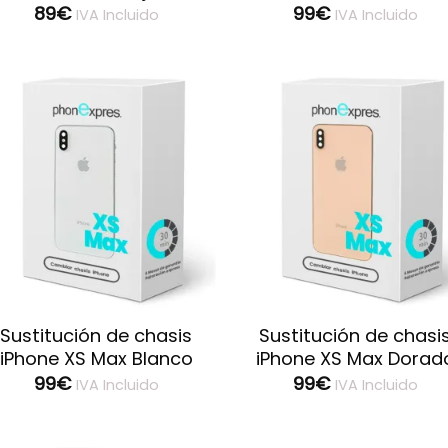
89
€
99
€
IVA Incluido
IVA Incluido
Guardar
Guard
Sustitución de chasis
Sustitución de chasi
iPhone XS Max Blanco
iPhone XS Max Dorad
99
€
99
€
IVA Incluido
IVA Incluido