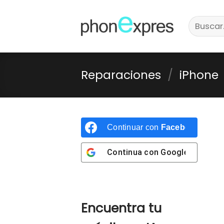
Skip
Buscar
to
por:
content
Reparaciones
/
iPhone
Continuar con
Facebook
Continua con
Google
Encuentra tu