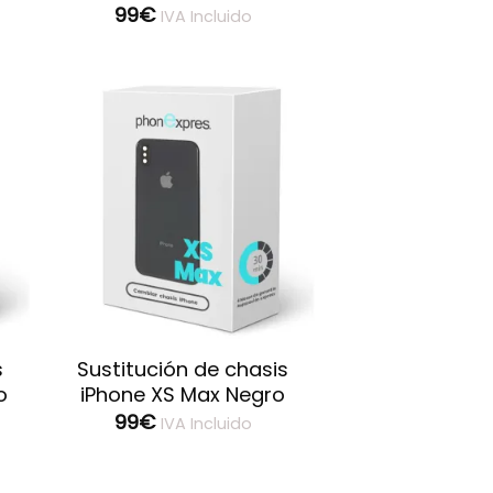
99
€
IVA Incluido
ar
Guardar
s
Sustitución de chasis
o
iPhone XS Max Negro
99
€
IVA Incluido