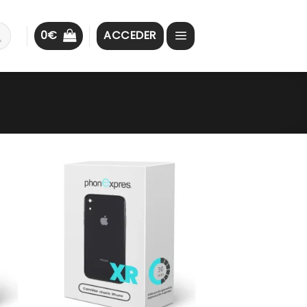
0
€
ACCEDER
ar
Guardar