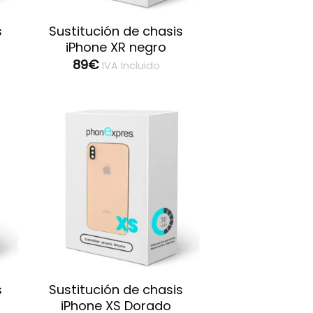
s
Sustitución de chasis
iPhone XR negro
89
€
IVA Incluido
ar
Guardar
s
Sustitución de chasis
iPhone XS Dorado