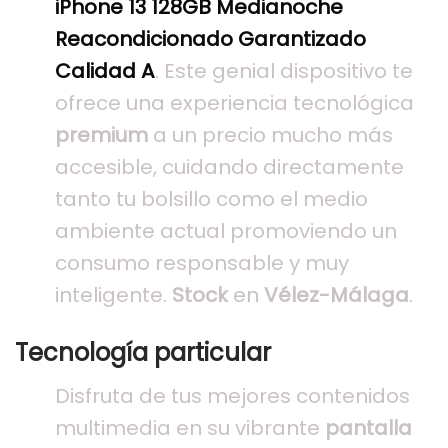
iPhone 13 128GB Medianoche
Reacondicionado Garantizado
Calidad A
. Este genial dispositivo te
ofrece una experiencia tecnológica
premium
a un precio mucho más
accesible, cuidando directamente
tanto tu bolsillo como el medio
ambiente actual promoviendo un
consumo responsable y muy
inteligente.
Stock
en
Vélez-Málaga
.
Tecnología particular
Disfruta de tus mejores contenidos
multimedia en su vibrante
pantalla