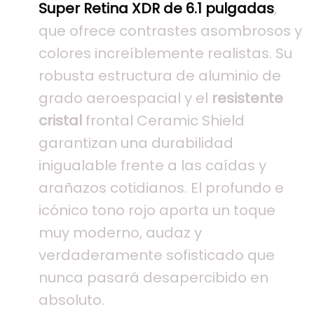
Super Retina XDR de 6.1 pulgadas
,
que ofrece contrastes asombrosos y
colores increíblemente realistas. Su
robusta estructura de aluminio de
grado aeroespacial y el
resistente
cristal
frontal Ceramic Shield
garantizan una durabilidad
inigualable frente a las caídas y
arañazos cotidianos. El profundo e
icónico tono rojo aporta un toque
muy moderno, audaz y
verdaderamente sofisticado que
nunca pasará desapercibido en
absoluto.