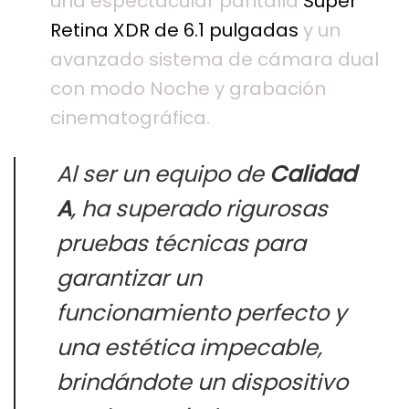
una espectacular pantalla
Super
Retina XDR de 6.1 pulgadas
y un
avanzado sistema de cámara dual
con modo Noche y grabación
cinematográfica.
Al ser un equipo de
Calidad
A
, ha superado rigurosas
pruebas técnicas para
garantizar un
funcionamiento perfecto y
una estética impecable,
brindándote un dispositivo