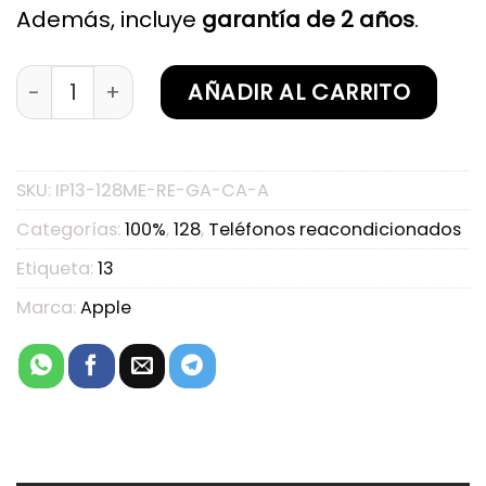
Además, incluye
garantía de 2 años
.
iPhone 13 128GB Medianoche Reacondicionado G
AÑADIR AL CARRITO
SKU:
IP13-128ME-RE-GA-CA-A
Categorías:
100%
,
128
,
Teléfonos reacondicionados
Etiqueta:
13
Marca:
Apple