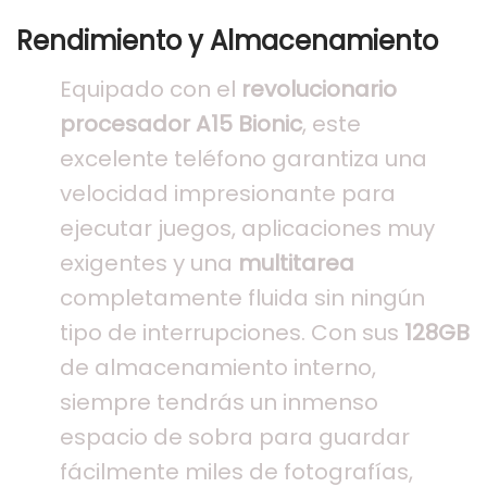
Rendimiento y Almacenamiento
Equipado con el
revolucionario
procesador A15 Bionic
, este
excelente teléfono garantiza una
velocidad impresionante para
ejecutar juegos, aplicaciones muy
exigentes y una
multitarea
completamente fluida sin ningún
tipo de interrupciones. Con sus
128GB
de almacenamiento interno,
siempre tendrás un inmenso
espacio de sobra para guardar
fácilmente miles de fotografías,