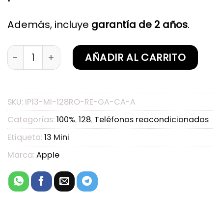
Además, incluye
garantía de 2 años
.
iPhone 13 Mini Rosa 128GB Reacondicionado Gar
AÑADIR AL CARRITO
SKU:
IP13-MI-128RO-RE-GA-CA-A
Categorías:
100%
,
128
,
Teléfonos reacondicionados
Etiqueta:
13 Mini
Marca:
Apple