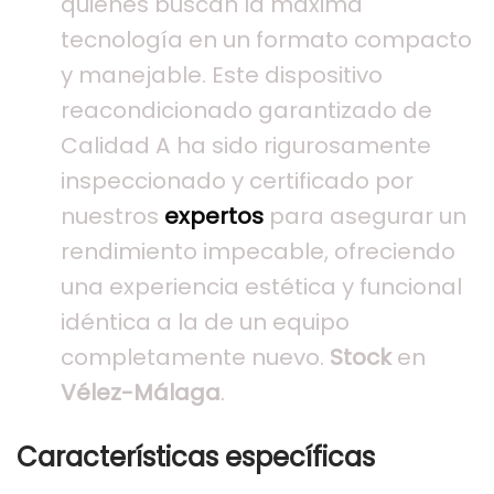
quienes buscan la máxima
tecnología en un formato compacto
y manejable. Este dispositivo
reacondicionado garantizado de
Calidad A ha sido rigurosamente
inspeccionado y certificado por
nuestros
expertos
para asegurar un
rendimiento impecable, ofreciendo
una experiencia estética y funcional
idéntica a la de un equipo
completamente nuevo.
Stock
en
Vélez-Málaga
.
Características específicas