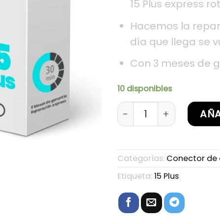
15 Plus express rot
Hacemos la repar
día que llega se v
Con 3 meses de g
10 disponibles
Sustitución de conecto
AÑA
Categorías:
Conector de
Etiqueta:
15 Plus