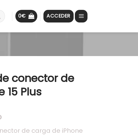
0
€
ACCEDER
de conector de
 15 Plus
o
ector de carga de iPhone