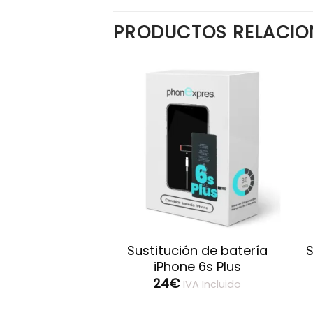
PRODUCTOS RELACI
ón de pantalla
Sustitución de batería
S
ne XS Max
iPhone 6s Plus
24
€
IVA Incluido
IVA Incluido