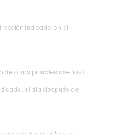
rección indicada en el
n de otras posibles averías).
ndicada, el día después de
ación o rotura anulará la