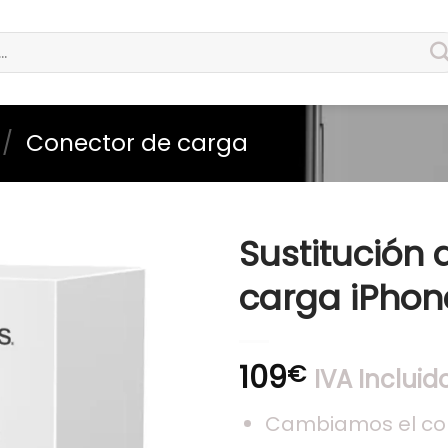
/
Conector de carga
Sustitución 
carga iPhone
109
€
IVA Incluid
Cambiamos el con