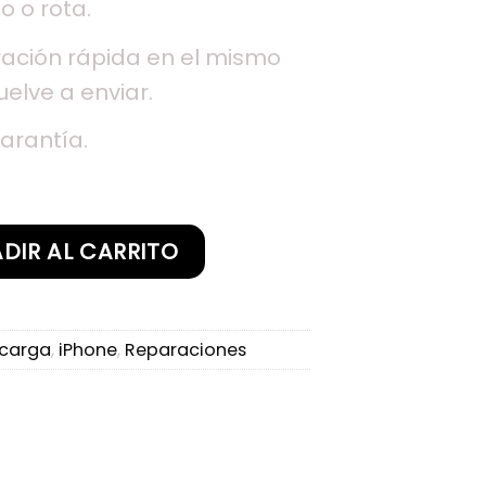
o o rota.
ación rápida en el mismo
uelve a enviar.
arantía.
r de carga iPhone 15 Plus cantidad
DIR AL CARRITO
 carga
,
iPhone
,
Reparaciones