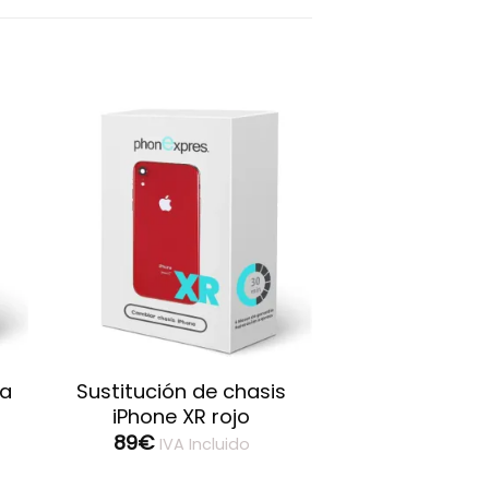
la
Sustitución de chasis
iPhone XR rojo
89
€
IVA Incluido