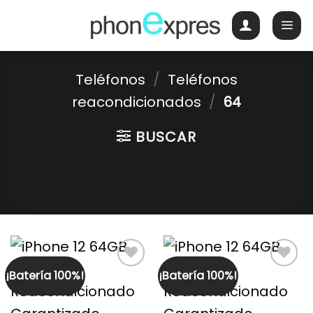
Skip
to
content
Teléfonos
/
Teléfonos
reacondicionados
/
64
BUSCAR
¡Batería 100%!
¡Batería 100%!
Guardar
Guardar