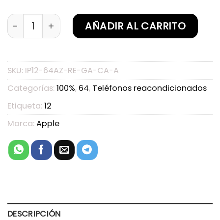
iPhone 12 64GB Azul Reacondicionado Garantiza
AÑADIR AL CARRITO
SKU:
IP12-64AZ-RE-GA-CA-A
Categorías:
100%
,
64
,
Teléfonos reacondicionados
Etiqueta:
12
Marca:
Apple
DESCRIPCIÓN