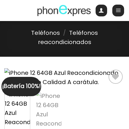
Skip
to
content
Teléfonos
/
Teléfonos
reacondicionados
¡Batería 100%!