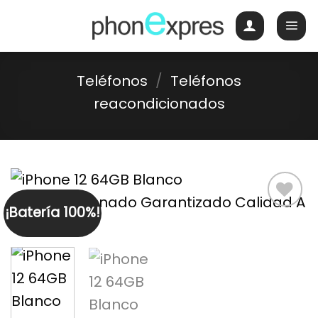
Skip
to
content
Teléfonos
/
Teléfonos
reacondicionados
¡Batería 100%!