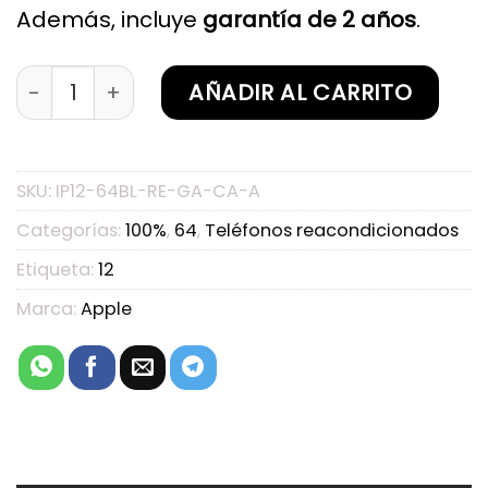
Además, incluye
garantía de 2 años
.
iPhone 12 64GB Blanco Reacondicionado Garant
AÑADIR AL CARRITO
SKU:
IP12-64BL-RE-GA-CA-A
Categorías:
100%
,
64
,
Teléfonos reacondicionados
Etiqueta:
12
Marca:
Apple