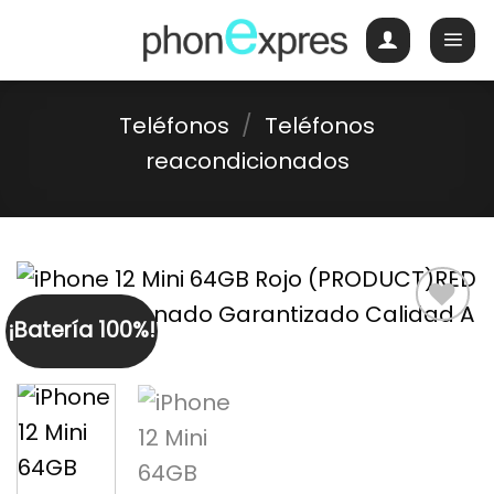
Skip
to
content
Teléfonos
/
Teléfonos
reacondicionados
¡Batería 100%!