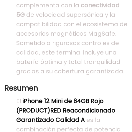
complementa con la
conectividad
5G
de velocidad supersónica y la
compatibilidad con el ecosistema de
accesorios magnéticos MagSafe.
Sometido a rigurosos controles de
calidad, este terminal incluye una
batería óptima y total tranquilidad
gracias a su cobertura garantizada.
Resumen
El
iPhone 12 Mini de 64GB Rojo
(PRODUCT)RED Reacondicionado
Garantizado Calidad A
es la
combinación perfecta de potencia