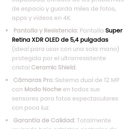
de espacio y guarda miles de fotos,
apps y vídeos en 4K.
Pantalla y Resistencia:
Pantalla
Super
Retina XDR OLED de 5,4 pulgadas
(ideal para usar con una sola mano)
protegida por el ultrarresistente
cristal
Ceramic Shield
.
Cámaras Pro:
Sistema dual de 12 MP
con
Modo Noche
en todos sus
sensores para fotos espectaculares
con poca luz.
Garantía de Calidad:
Totalmente