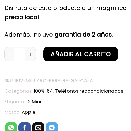
Disfruta de este producto a un magnífico
precio loca
l.
Además, incluye
garantía de 2 años
.
iPhone 12 Mini 64GB Rojo (PRODUCT)RED Reacon
AÑADIR AL CARRITO
SKU:
IP12-MI-64RO-PRRE-RE-GA-CA-A
Categorías:
100%
,
64
,
Teléfonos reacondicionados
Etiqueta:
12 Mini
Marca:
Apple