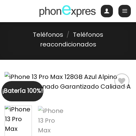
Skip
to
content
Teléfonos
/
Teléfonos
reacondicionados
¡Batería 100%!