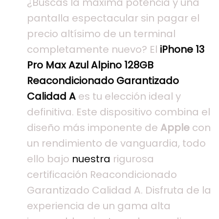
¿Buscas la máxima potencia y una
pantalla espectacular sin pagar el
precio altísimo de un terminal
completamente nuevo? El
iPhone 13
Pro Max Azul Alpino 128GB
Reacondicionado Garantizado
Calidad A
es tu elección ideal y
definitiva. Este dispositivo combina el
diseño más imponente de
Apple
con
un rendimiento de vanguardia, todo
ello bajo
nuestra
rigurosa
certificación Reacondicionado
Garantizado Calidad A. Disfruta de la
experiencia de un gama alta