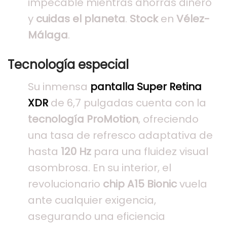
impecable mientras ahorras dinero
y
cuidas el planeta
.
Stock
en
Vélez-
Málaga
.
Tecnología especial
Su inmensa
pantalla Super Retina
XDR
de 6,7 pulgadas cuenta con la
tecnología ProMotion
, ofreciendo
una tasa de refresco adaptativa de
hasta
120 Hz
para una fluidez visual
asombrosa. En su interior, el
revolucionario
chip A15 Bionic
vuela
ante cualquier exigencia,
asegurando una eficiencia