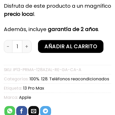
Disfruta de este producto a un magnífico
precio loca
l.
Además, incluye
garantía de 2 años
.
iPhone 13 Pro Max Azul Alpino 128GB Reacondic
AÑADIR AL CARRITO
SKU:
IP13-PRMA-128AZAL-RE-GA-CA-A
Categorías:
100%
,
128
,
Teléfonos reacondicionados
Etiqueta:
13 Pro Max
Marca:
Apple