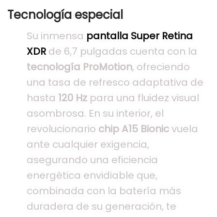
Tecnología especial
Su inmensa
pantalla Super Retina
XDR
de 6,7 pulgadas cuenta con la
tecnología ProMotion
, ofreciendo
una tasa de refresco adaptativa de
hasta
120 Hz
para una fluidez visual
asombrosa. En su interior, el
revolucionario
chip A15 Bionic
vuela
ante cualquier exigencia,
asegurando una eficiencia
energética envidiable que,
combinada con la batería más
duradera de su generación, te