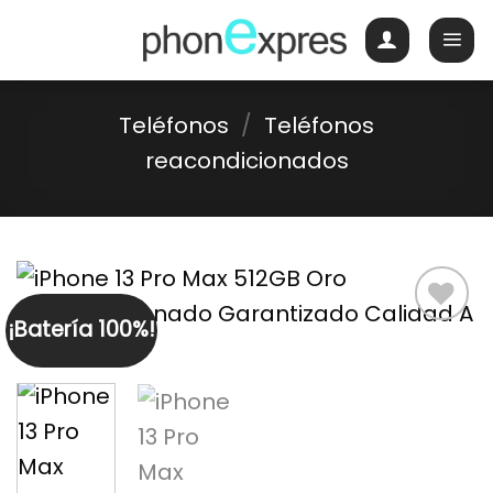
Skip
to
content
Teléfonos
/
Teléfonos
reacondicionados
¡Batería 100%!