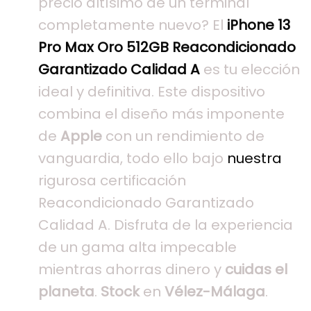
precio altísimo de un terminal
completamente nuevo? El
iPhone 13
Pro Max Oro 512GB Reacondicionado
Garantizado Calidad A
es tu elección
ideal y definitiva. Este dispositivo
combina el diseño más imponente
de
Apple
con un rendimiento de
vanguardia, todo ello bajo
nuestra
rigurosa certificación
Reacondicionado Garantizado
Calidad A. Disfruta de la experiencia
de un gama alta impecable
mientras ahorras dinero y
cuidas el
planeta
.
Stock
en
Vélez-Málaga
.