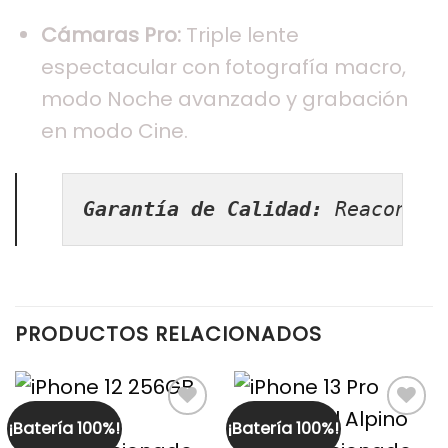
Cámaras Pro:
Triple lente
espectacular con fotografía macro,
modo Noche avanzado y grabación
en modo Cine.
Garantía de Calidad:
 Reacondic
PRODUCTOS RELACIONADOS
¡Batería 100%!
¡Batería 100%!