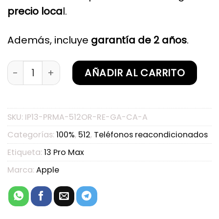
precio loca
l.
Además, incluye
garantía de 2 años
.
iPhone 13 Pro Max Oro 512GB Reacondicionado G
AÑADIR AL CARRITO
SKU:
IP13-PRMA-512OR-RE-GA-CA-A
Categorías:
100%
,
512
,
Teléfonos reacondicionados
Etiqueta:
13 Pro Max
Marca:
Apple