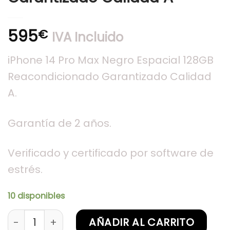
595
€
IVA Incluido
iPhone 14 Pro Max Negro Espacial 128GB
Reacondicionado Garantizado Calidad
A.
Garantía de 2 años.
Verificado y certificado por software de
estrés.
10 disponibles
iPhone 14 Pro Max Negro Espacial 128GB Reacon
AÑADIR AL CARRITO